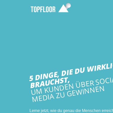
D
E
D
W
L
C
L
D
W
T,
N
N
Lerne jetzt, wie du genau die Menschen erreich