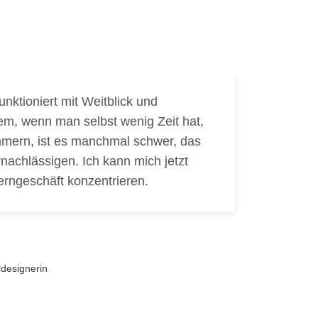
unktioniert mit Weitblick und
In 
lem, wenn man selbst wenig Zeit hat,
im 
mern, ist es manchmal schwer, das
wir
nachlässigen. Ich kann mich jetzt
bin
erngeschäft konzentrieren.
ge
T
designerin
I