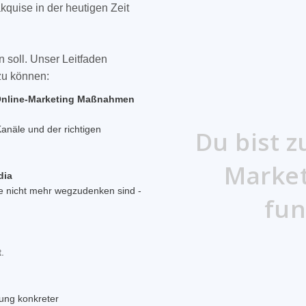
quise in der heutigen Zeit
 soll. Unser Leitfaden
zu können:
Online-Marketing Maßnahmen
anäle und der richtigen
Du bist z
dia
Marketi
e nicht mehr wegzudenken sind -
.
ung konkreter